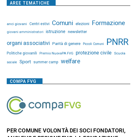
AREE TEMATICHE
Comuni
Formazione
elezioni
anci giovani
Centri estivi
istruzione
newsletter
giovani amministratori
PNRR
organi associativi
Parità di genere
Piccoli Comuni
protezione civile
Politiche giovanili
Premio NuovaPA FVG
Scuola
welfare
Sport
summer camp
sociale
COMPA FVG
PER COMUNE VOLONTÀ DEI SOCI FONDATORI,