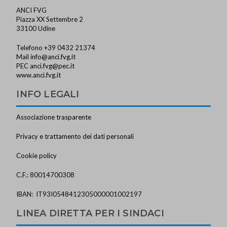
ANCI FVG
Piazza XX Settembre 2
33100 Udine
Telefono +39 0432 21374
Mail
info@anci.fvg.it
PEC
anci.fvg@pec.it
www.anci.fvg.it
INFO LEGALI
Associazione trasparente
Privacy e trattamento dei dati personali
Cookie policy
C.F.: 80014700308
IBAN: IT93I0548412305000001002197
LINEA DIRETTA PER I SINDACI