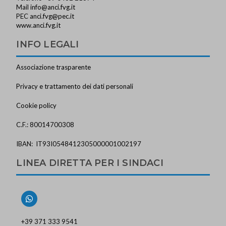
Mail
info@anci.fvg.it
PEC
anci.fvg@pec.it
www.anci.fvg.it
INFO LEGALI
Associazione trasparente
Privacy e trattamento dei dati personali
Cookie policy
C.F.: 80014700308
IBAN: IT93I0548412305000001002197
LINEA DIRETTA PER I SINDACI
+39 371 333 9541