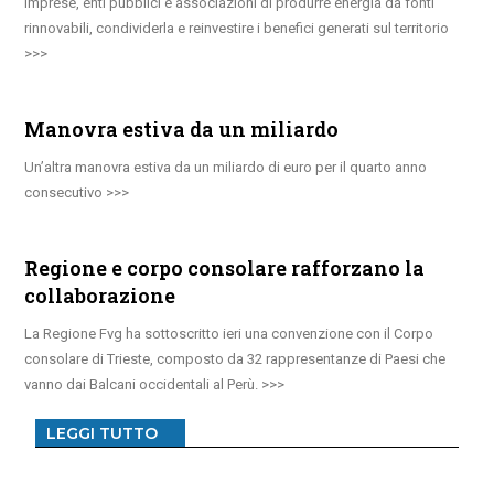
imprese, enti pubblici e associazioni di produrre energia da fonti
rinnovabili, condividerla e reinvestire i benefici generati sul territorio
Manovra estiva da un miliardo
Un’altra manovra estiva da un miliardo di euro per il quarto anno
consecutivo
Regione e corpo consolare rafforzano la
collaborazione
La Regione Fvg ha sottoscritto ieri una convenzione con il Corpo
consolare di Trieste, composto da 32 rappresentanze di Paesi che
vanno dai Balcani occidentali al Perù.
LEGGI TUTTO