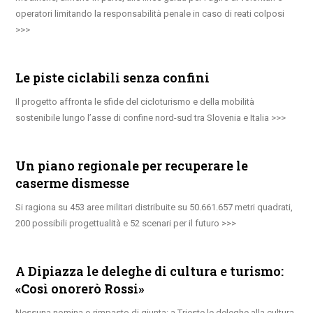
operatori limitando la responsabilità penale in caso di reati colposi
Le piste ciclabili senza confini
Il progetto affronta le sfide del cicloturismo e della mobilità
sostenibile lungo l’asse di confine nord-sud tra Slovenia e Italia
Un piano regionale per recuperare le
caserme dismesse
Si ragiona su 453 aree militari distribuite su 50.661.657 metri quadrati,
200 possibili progettualità e 52 scenari per il futuro
A Dipiazza le deleghe di cultura e turismo:
«Così onorerò Rossi»
Nessuna nomina o rimpasto di giunta: a Trieste le deleghe alla cultura