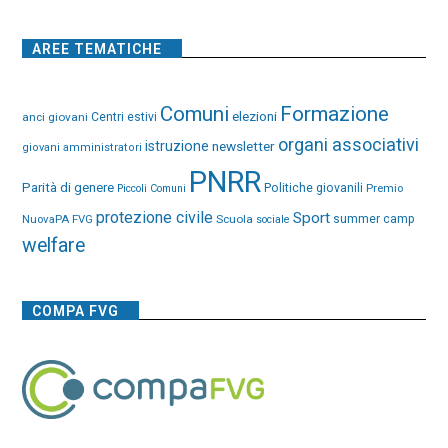
AREE TEMATICHE
Comuni
Formazione
elezioni
anci giovani
Centri estivi
organi associativi
istruzione
newsletter
giovani amministratori
PNRR
Parità di genere
Politiche giovanili
Premio
Piccoli Comuni
protezione civile
Sport
NuovaPA FVG
Scuola
summer camp
sociale
welfare
COMPA FVG