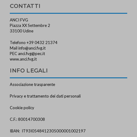
CONTATTI
ANCI FVG
Piazza XX Settembre 2
33100 Udine
Telefono +39 0432 21374
Mail
info@anci.fvg.it
PEC
anci.fvg@pec.it
www.anci.fvg.it
INFO LEGALI
Associazione trasparente
Privacy e trattamento dei dati personali
Cookie policy
C.F.: 80014700308
IBAN: IT93I0548412305000001002197