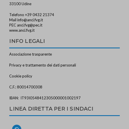
33100 Udine
Telefono +39 0432 21374
Mail
info@anci.fvg.it
PEC
anci.fvg@pec.it
www.anci.fvg.it
INFO LEGALI
Associazione trasparente
Privacy e trattamento dei dati personali
Cookie policy
C.F.: 80014700308
IBAN: IT93I0548412305000001002197
LINEA DIRETTA PER I SINDACI