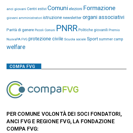
Comuni
Formazione
elezioni
anci giovani
Centri estivi
organi associativi
istruzione
newsletter
giovani amministratori
PNRR
Parità di genere
Politiche giovanili
Premio
Piccoli Comuni
protezione civile
Sport
NuovaPA FVG
Scuola
summer camp
sociale
welfare
COMPA FVG
PER COMUNE VOLONTÀ DEI SOCI FONDATORI,
ANCI FVG E REGIONE FVG, LA FONDAZIONE
COMPA FVG: