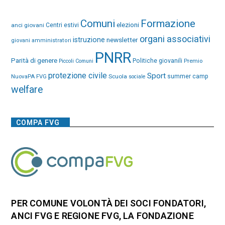
Comuni
Formazione
elezioni
anci giovani
Centri estivi
organi associativi
istruzione
newsletter
giovani amministratori
PNRR
Parità di genere
Politiche giovanili
Premio
Piccoli Comuni
protezione civile
Sport
NuovaPA FVG
Scuola
summer camp
sociale
welfare
COMPA FVG
PER COMUNE VOLONTÀ DEI SOCI FONDATORI,
ANCI FVG E REGIONE FVG, LA FONDAZIONE