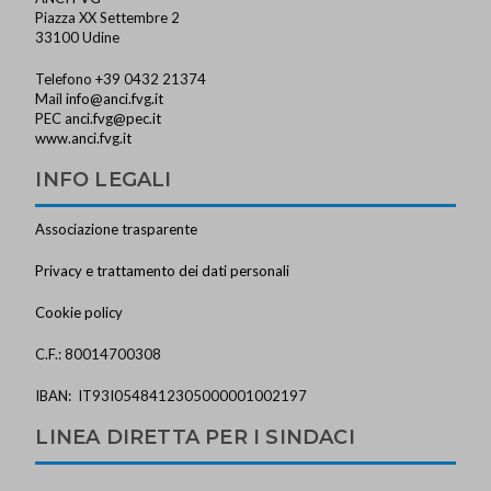
Piazza XX Settembre 2
33100 Udine
Telefono +39 0432 21374
Mail
info@anci.fvg.it
PEC
anci.fvg@pec.it
www.anci.fvg.it
INFO LEGALI
Associazione trasparente
Privacy e trattamento dei dati personali
Cookie policy
C.F.: 80014700308
IBAN: IT93I0548412305000001002197
LINEA DIRETTA PER I SINDACI