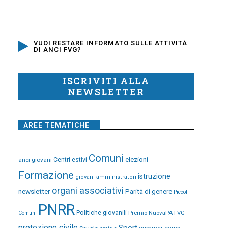
VUOI RESTARE INFORMATO SULLE ATTIVITÀ
DI ANCI FVG?
ISCRIVITI ALLA
NEWSLETTER
AREE TEMATICHE
Comuni
elezioni
anci giovani
Centri estivi
Formazione
istruzione
giovani amministratori
organi associativi
newsletter
Parità di genere
Piccoli
PNRR
Politiche giovanili
Premio NuovaPA FVG
Comuni
protezione civile