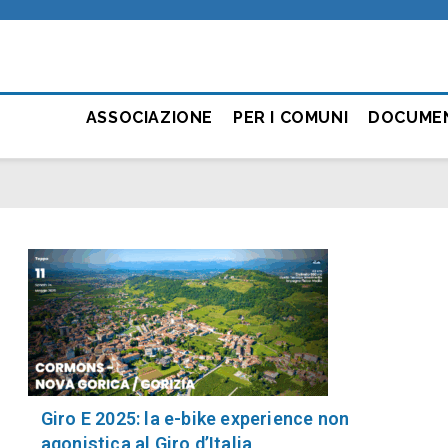
ASSOCIAZIONE
PER I COMUNI
DOCUME
Giro E 2025: la e-bike experience non
agonistica al Giro d’Italia