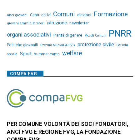
Comuni
Formazione
elezioni
anci giovani
Centri estivi
istruzione
newsletter
giovani amministratori
PNRR
organi associativi
Parità di genere
Piccoli Comuni
protezione civile
Politiche giovanili
Premio NuovaPA FVG
Scuola
welfare
Sport
summer camp
sociale
COMPA FVG
PER COMUNE VOLONTÀ DEI SOCI FONDATORI,
ANCI FVG E REGIONE FVG, LA FONDAZIONE
COMPA FVG: