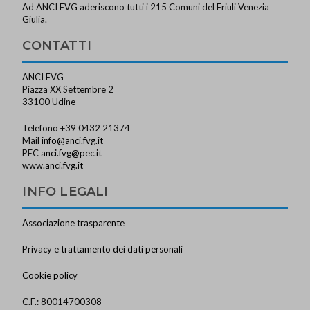
Ad ANCI FVG aderiscono tutti i 215 Comuni del Friuli Venezia
Giulia.
CONTATTI
ANCI FVG
Piazza XX Settembre 2
33100 Udine
Telefono +39 0432 21374
Mail
info@anci.fvg.it
PEC
anci.fvg@pec.it
www.anci.fvg.it
INFO LEGALI
Associazione trasparente
Privacy e trattamento dei dati personali
Cookie policy
C.F.: 80014700308