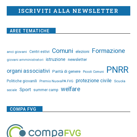
ISCRIVITI ALLA NEWSLETTER
AREE TEMATICHE
Comuni
Formazione
elezioni
anci giovani
Centri estivi
istruzione
newsletter
giovani amministratori
PNRR
organi associativi
Parità di genere
Piccoli Comuni
protezione civile
Politiche giovanili
Premio NuovaPA FVG
Scuola
welfare
Sport
summer camp
sociale
COMPA FVG