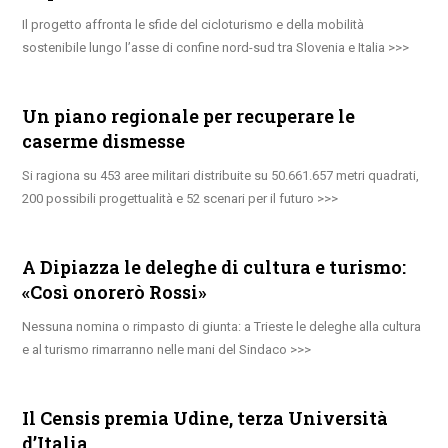
Il progetto affronta le sfide del cicloturismo e della mobilità
sostenibile lungo l’asse di confine nord-sud tra Slovenia e Italia
Un piano regionale per recuperare le
caserme dismesse
Si ragiona su 453 aree militari distribuite su 50.661.657 metri quadrati,
200 possibili progettualità e 52 scenari per il futuro
A Dipiazza le deleghe di cultura e turismo:
«Così onorerò Rossi»
Nessuna nomina o rimpasto di giunta: a Trieste le deleghe alla cultura
e al turismo rimarranno nelle mani del Sindaco
Il Censis premia Udine, terza Università
d’Italia