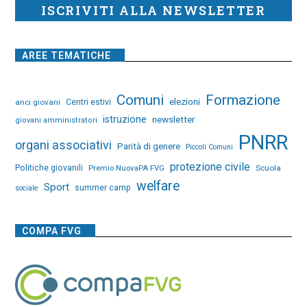
ISCRIVITI ALLA NEWSLETTER
AREE TEMATICHE
Comuni
Formazione
elezioni
anci giovani
Centri estivi
istruzione
newsletter
giovani amministratori
PNRR
organi associativi
Parità di genere
Piccoli Comuni
protezione civile
Politiche giovanili
Premio NuovaPA FVG
Scuola
welfare
Sport
summer camp
sociale
COMPA FVG