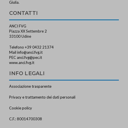
Giulia.
CONTATTI
ANCI FVG
Piazza XX Settembre 2
33100 Udine
Telefono +39 0432 21374
Mail
info@anci.fvg.it
PEC
anci.fvg@pec.it
www.anci.fvg.it
INFO LEGALI
Associazione trasparente
Privacy e trattamento dei dati personali
Cookie policy
C.F.: 80014700308