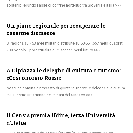
sostenibile lungo l’asse di confine nord-sud tra Slovenia e Italia
Un piano regionale per recuperare le
caserme dismesse
Si ragiona su 453 aree militari distribuite su 50.661.657 metri quadrati,
200 possibili progettualità e 52 scenari per il futuro
A Dipiazza le deleghe di cultura e turismo:
«Così onorerò Rossi»
Nessuna nomina o rimpasto di giunta: a Trieste le deleghe alla cultura
e al turismo rimarranno nelle mani del Sindaco
Il Censis premia Udine, terza Università
d’Italia
L’annuale rapporto da 25 anni fotografa il mondo accademico