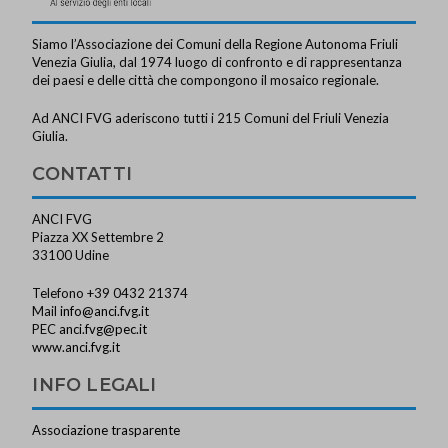
Siamo l’Associazione dei Comuni della Regione Autonoma Friuli
Venezia Giulia, dal 1974 luogo di confronto e di rappresentanza
dei paesi e delle città che compongono il mosaico regionale.
Ad ANCI FVG aderiscono tutti i 215 Comuni del Friuli Venezia
Giulia.
CONTATTI
ANCI FVG
Piazza XX Settembre 2
33100 Udine
Telefono +39 0432 21374
Mail
info@anci.fvg.it
PEC
anci.fvg@pec.it
www.anci.fvg.it
INFO LEGALI
Associazione trasparente