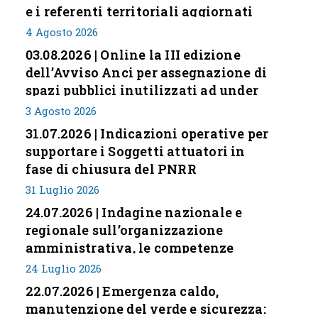
e i referenti territoriali aggiornati
4 Agosto 2026
03.08.2026 | Online la III edizione
dell’Avviso Anci per assegnazione di
spazi pubblici inutilizzati ad under
35
3 Agosto 2026
31.07.2026 | Indicazioni operative per
supportare i Soggetti attuatori in
fase di chiusura del PNRR
31 Luglio 2026
24.07.2026 | Indagine nazionale e
regionale sull’organizzazione
amministrativa, le competenze
professionali e i modelli di gestione
24 Luglio 2026
nei piccoli Comuni italiani
22.07.2026 | Emergenza caldo,
manutenzione del verde e sicurezza: