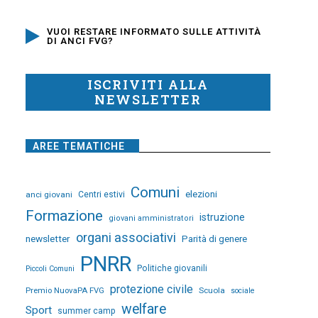
VUOI RESTARE INFORMATO SULLE ATTIVITÀ
DI ANCI FVG?
ISCRIVITI ALLA
NEWSLETTER
AREE TEMATICHE
Comuni
elezioni
anci giovani
Centri estivi
Formazione
istruzione
giovani amministratori
organi associativi
newsletter
Parità di genere
PNRR
Politiche giovanili
Piccoli Comuni
protezione civile
Premio NuovaPA FVG
Scuola
sociale
welfare
Sport
summer camp