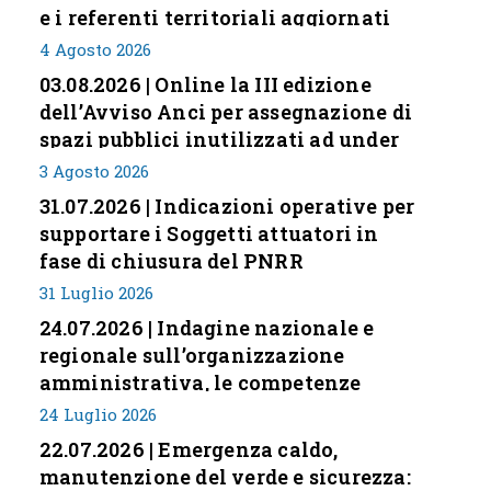
e i referenti territoriali aggiornati
4 Agosto 2026
03.08.2026 | Online la III edizione
dell’Avviso Anci per assegnazione di
spazi pubblici inutilizzati ad under
35
3 Agosto 2026
31.07.2026 | Indicazioni operative per
supportare i Soggetti attuatori in
fase di chiusura del PNRR
31 Luglio 2026
24.07.2026 | Indagine nazionale e
regionale sull’organizzazione
amministrativa, le competenze
professionali e i modelli di gestione
24 Luglio 2026
nei piccoli Comuni italiani
22.07.2026 | Emergenza caldo,
manutenzione del verde e sicurezza: