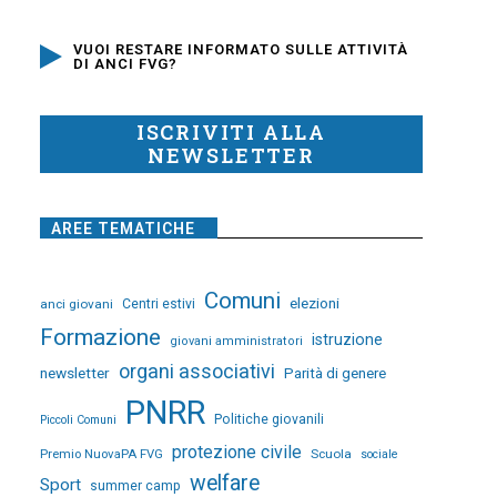
VUOI RESTARE INFORMATO SULLE ATTIVITÀ
DI ANCI FVG?
ISCRIVITI ALLA
NEWSLETTER
AREE TEMATICHE
Comuni
elezioni
anci giovani
Centri estivi
Formazione
istruzione
giovani amministratori
organi associativi
newsletter
Parità di genere
PNRR
Politiche giovanili
Piccoli Comuni
protezione civile
Premio NuovaPA FVG
Scuola
sociale
welfare
Sport
summer camp