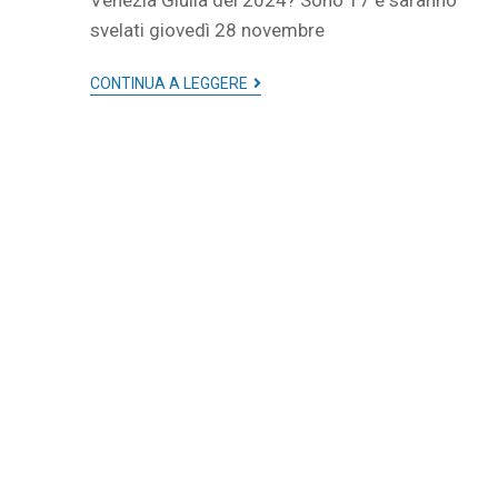
Venezia Giulia del 2024? Sono 17 e saranno
svelati giovedì 28 novembre
CONTINUA A LEGGERE