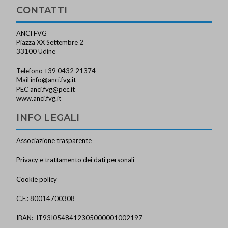
CONTATTI
ANCI FVG
Piazza XX Settembre 2
33100 Udine
Telefono +39 0432 21374
Mail
info@anci.fvg.it
PEC
anci.fvg@pec.it
www.anci.fvg.it
INFO LEGALI
Associazione trasparente
Privacy e trattamento dei dati personali
Cookie policy
C.F.: 80014700308
IBAN: IT93I0548412305000001002197