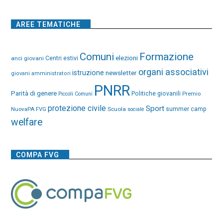
AREE TEMATICHE
Comuni
Formazione
elezioni
anci giovani
Centri estivi
organi associativi
istruzione
newsletter
giovani amministratori
PNRR
Parità di genere
Politiche giovanili
Premio
Piccoli Comuni
protezione civile
Sport
NuovaPA FVG
Scuola
summer camp
sociale
welfare
COMPA FVG