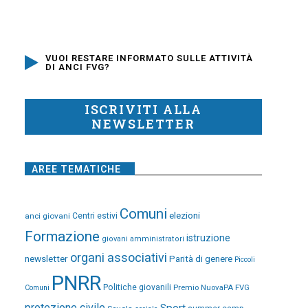
VUOI RESTARE INFORMATO SULLE ATTIVITÀ
DI ANCI FVG?
ISCRIVITI ALLA
NEWSLETTER
AREE TEMATICHE
Comuni
elezioni
anci giovani
Centri estivi
Formazione
istruzione
giovani amministratori
organi associativi
newsletter
Parità di genere
Piccoli
PNRR
Politiche giovanili
Premio NuovaPA FVG
Comuni
protezione civile