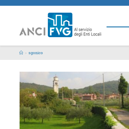
>
sgonico