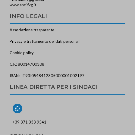
www.anci.fvg.it
INFO LEGALI
Associazione trasparente
Privacy e trattamento dei dati personali
Cookie policy
C.F.: 80014700308
IBAN: IT93I0548412305000001002197
LINEA DIRETTA PER I SINDACI
+39 371 333 9541