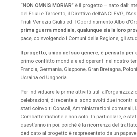
“NON OMNIS MORIAR”
è il progetto – nato dall’
del Friuli e Tarcento, il Direttivo dell’ANCI FVG, l’
Friuli Venezia Giulia ed il Coordinamento Albo d’
prima guerra mondiale, qualunque sia la loro pro
pace, coinvolgendo i Comuni della Regione, gli stude
Il progetto, unico nel suo genere, è pensato per
primo conflitto mondiale ed operanti nel nostro terri
Francia, Germania, Giappone, Gran Bretagna, Polonia
Ucraina ed Ungheria.
Per individuare le prime attività utili all’organizzaz
celebrazioni, di recente si sono svolti due incontr
stati coinvolti Consoli, Amministrazioni comunali, 
Combattentistiche e non solo. In particolare, è sta
quest’anno in poi, poiché è la ricorrenza del trattat
dedicato al progetto è rappresentato da un papave