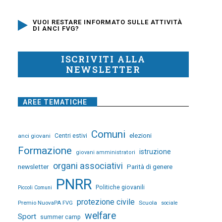
VUOI RESTARE INFORMATO SULLE ATTIVITÀ
DI ANCI FVG?
ISCRIVITI ALLA
NEWSLETTER
AREE TEMATICHE
Comuni
elezioni
anci giovani
Centri estivi
Formazione
istruzione
giovani amministratori
organi associativi
newsletter
Parità di genere
PNRR
Politiche giovanili
Piccoli Comuni
protezione civile
Premio NuovaPA FVG
Scuola
sociale
welfare
Sport
summer camp