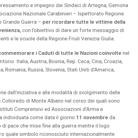
interessamento e impegno dei Sindaci di Artegna, Gemona
Associazione Nazionale Carabinieri – Ispettorato Regione
Oro Grande Guerra –
per ricordare tutte le vittime della
venienza,
con l’obiettivo di dare un forte messaggio di
nti e le scuole della Regione Friuli Venezia Giulia.
 commemorare i Caduti di tutte le Nazioni coinvolte
nel
torio: Italia, Austria, Bosnia, Rep. Ceca, Cina, Croazia,
, Romania, Russia, Slovenia, Stati Uniti d’America,
ione dell’iniziativa e alle modalità di svolgimento delle
i a Colloredo di Monte Albano nel corso dei quali sono
Istituti Comprensivi ed Associazioni d’Arma e
ta individuata come data il giorno
11 novembre
da
o di pace che mise fine alla guerra mentre il logo
ro quale simbolo riconosciuto internazionalmente