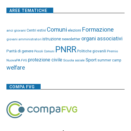
AREE TEMATICHE
Comuni
Formazione
elezioni
anci giovani
Centri estivi
organi associativi
istruzione
newsletter
giovani amministratori
PNRR
Parità di genere
Politiche giovanili
Premio
Piccoli Comuni
protezione civile
Sport
NuovaPA FVG
Scuola
summer camp
sociale
welfare
COMPA FVG