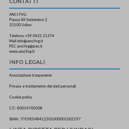
CONTATTI
ANCI FVG
Piazza XX Settembre 2
33100 Udine
Telefono +39 0432 21374
Mail
info@anci.fvg.it
PEC
anci.fvg@pec.it
www.anci.fvg.it
INFO LEGALI
Associazione trasparente
Privacy e trattamento dei dati personali
Cookie policy
C.F.: 80014700308
IBAN: IT93I0548412305000001002197