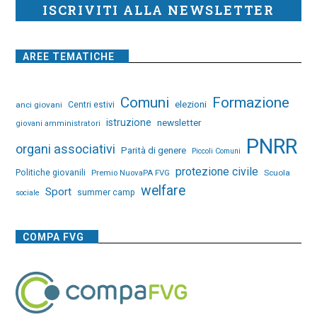
ISCRIVITI ALLA NEWSLETTER
AREE TEMATICHE
Comuni
Formazione
elezioni
anci giovani
Centri estivi
istruzione
newsletter
giovani amministratori
PNRR
organi associativi
Parità di genere
Piccoli Comuni
protezione civile
Politiche giovanili
Premio NuovaPA FVG
Scuola
welfare
Sport
summer camp
sociale
COMPA FVG