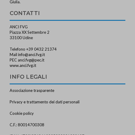
Giulia.
CONTATTI
ANCI FVG
Piazza XX Settembre 2
33100 Udine
Telefono +39 0432 21374
Mail
info@anci.fvg.it
PEC
anci.fvg@pec.it
www.anci.fvg.it
INFO LEGALI
Associazione trasparente
Privacy e trattamento dei dati personali
Cookie policy
C.F.: 80014700308