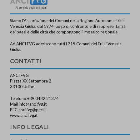
Siamo l’Associazione dei Comuni della Regione Autonoma Friuli
Venezia Giulia, dal 1974 luogo di confronto e di rappresentanza
dei paesi e delle città che compongono il mosaico regionale.
Ad ANCI FVG aderiscono tutti i 215 Comuni del Friuli Venezia
Giulia.
CONTATTI
ANCI FVG
Piazza XX Settembre 2
33100 Udine
Telefono +39 0432 21374
Mail
info@anci.fvg.it
PEC
anci.fvg@pec.it
www.anci.fvg.it
INFO LEGALI