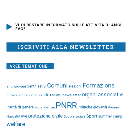
VUOI RESTARE INFORMATO SULLE ATTIVITÀ DI ANCI
FVG?
ISCRIVITI ALLA NEWSLETTER
AREE TEMATICHE
Comuni
Formazione
elezioni
anci giovani
Centri estivi
organi associativi
istruzione
newsletter
giovani amministratori
PNRR
Parità di genere
Politiche giovanili
Premio
Piccoli Comuni
protezione civile
Sport
NuovaPA FVG
Scuola
summer camp
sociale
welfare