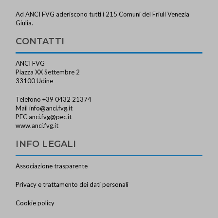
Ad ANCI FVG aderiscono tutti i 215 Comuni del Friuli Venezia
Giulia.
CONTATTI
ANCI FVG
Piazza XX Settembre 2
33100 Udine
Telefono +39 0432 21374
Mail
info@anci.fvg.it
PEC
anci.fvg@pec.it
www.anci.fvg.it
INFO LEGALI
Associazione trasparente
Privacy e trattamento dei dati personali
Cookie policy