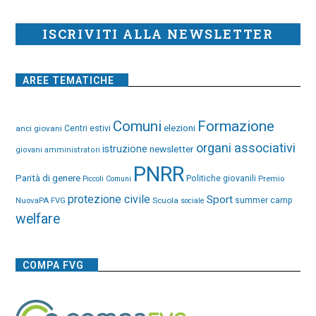
ISCRIVITI ALLA NEWSLETTER
AREE TEMATICHE
Comuni
Formazione
elezioni
anci giovani
Centri estivi
organi associativi
istruzione
newsletter
giovani amministratori
PNRR
Parità di genere
Politiche giovanili
Premio
Piccoli Comuni
protezione civile
Sport
NuovaPA FVG
Scuola
summer camp
sociale
welfare
COMPA FVG