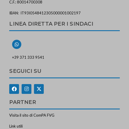
C.F.: 80014700308
IBAN: IT93I0548412305000001002197
LINEA DIRETTA PER I SINDACI
+39 371 333 9541
SEGUICI SU
PARTNER
Visita il sito di ComPA FVG
Link utili