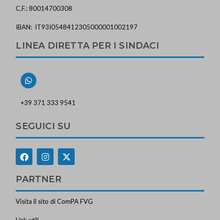
C.F.: 80014700308
IBAN: IT93I0548412305000001002197
LINEA DIRETTA PER I SINDACI
+39 371 333 9541
SEGUICI SU
PARTNER
Visita il sito di ComPA FVG