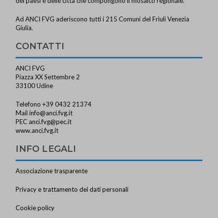
dei paesi e delle città che compongono il mosaico regionale.
Ad ANCI FVG aderiscono tutti i 215 Comuni del Friuli Venezia
Giulia.
CONTATTI
ANCI FVG
Piazza XX Settembre 2
33100 Udine
Telefono +39 0432 21374
Mail
info@anci.fvg.it
PEC
anci.fvg@pec.it
www.anci.fvg.it
INFO LEGALI
Associazione trasparente
Privacy e trattamento dei dati personali
Cookie policy