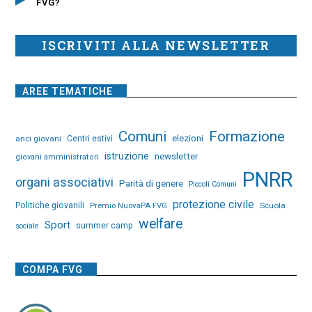
FVG?
ISCRIVITI ALLA NEWSLETTER
AREE TEMATICHE
Comuni
Formazione
elezioni
anci giovani
Centri estivi
istruzione
newsletter
giovani amministratori
PNRR
organi associativi
Parità di genere
Piccoli Comuni
protezione civile
Politiche giovanili
Premio NuovaPA FVG
Scuola
welfare
Sport
summer camp
sociale
COMPA FVG