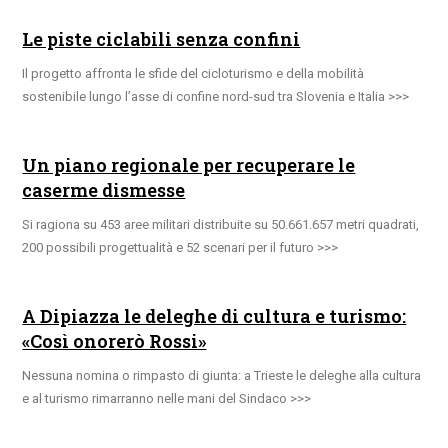
Le piste ciclabili senza confini
Il progetto affronta le sfide del cicloturismo e della mobilità
sostenibile lungo l’asse di confine nord-sud tra Slovenia e Italia
Un piano regionale per recuperare le
caserme dismesse
Si ragiona su 453 aree militari distribuite su 50.661.657 metri quadrati,
200 possibili progettualità e 52 scenari per il futuro
A Dipiazza le deleghe di cultura e turismo:
«Così onorerò Rossi»
Nessuna nomina o rimpasto di giunta: a Trieste le deleghe alla cultura
e al turismo rimarranno nelle mani del Sindaco