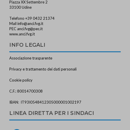
Piazza XX Settembre 2
33100 Udine
Telefono +39 0432 21374
Mail
info@anci.fvg.it
PEC
anci.fvg@pec.it
www.anci.fvg.it
INFO LEGALI
Associazione trasparente
Privacy e trattamento dei dati personali
Cookie policy
C.F.: 80014700308
IBAN: IT93I0548412305000001002197
LINEA DIRETTA PER I SINDACI