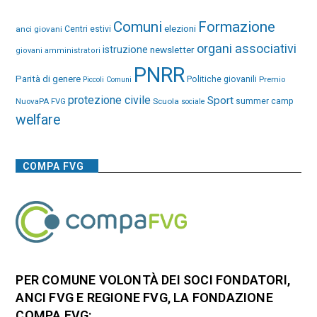
Comuni
Formazione
elezioni
anci giovani
Centri estivi
organi associativi
istruzione
newsletter
giovani amministratori
PNRR
Parità di genere
Politiche giovanili
Premio
Piccoli Comuni
protezione civile
Sport
NuovaPA FVG
Scuola
summer camp
sociale
welfare
COMPA FVG
PER COMUNE VOLONTÀ DEI SOCI FONDATORI,
ANCI FVG E REGIONE FVG, LA FONDAZIONE
COMPA FVG: