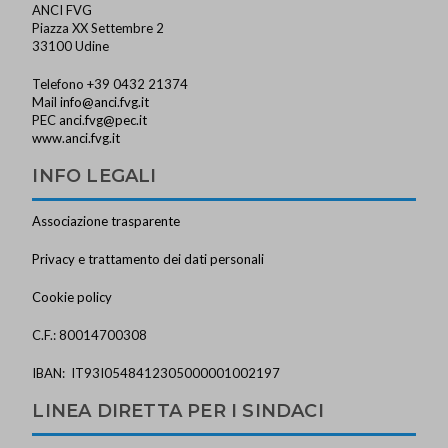
ANCI FVG
Piazza XX Settembre 2
33100 Udine
Telefono +39 0432 21374
Mail
info@anci.fvg.it
PEC
anci.fvg@pec.it
www.anci.fvg.it
INFO LEGALI
Associazione trasparente
Privacy e trattamento dei dati personali
Cookie policy
C.F.: 80014700308
IBAN: IT93I0548412305000001002197
LINEA DIRETTA PER I SINDACI