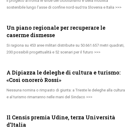
Il progetto affronta le sfide del cicloturismo e della mobilità
sostenibile lungo l’asse di confine nord-sud tra Slovenia e Italia
Un piano regionale per recuperare le
caserme dismesse
Si ragiona su 453 aree militari distribuite su 50.661.657 metri quadrati,
200 possibili progettualità e 52 scenari per il futuro
A Dipiazza le deleghe di cultura e turismo:
«Così onorerò Rossi»
Nessuna nomina o rimpasto di giunta: a Trieste le deleghe alla cultura
e al turismo rimarranno nelle mani del Sindaco
Il Censis premia Udine, terza Università
d’Italia