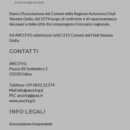
Siamo l’Associazione dei Comuni della Regione Autonoma Friuli
Venezia Giulia, dal 1974 luogo di confronto e di rappresentanza
dei paesi e delle città che compongono il mosaico regionale.
Ad ANCI FVG aderiscono tutti i 215 Comuni del Friuli Venezia
Giulia.
CONTATTI
ANCI FVG
Piazza XX Settembre 2
33100 Udine
Telefono +39 0432 21374
Mail
info@anci.fvg.it
PEC
anci.fvg@pec.it
www.anci.fvg.it
INFO LEGALI
Associazione trasparente