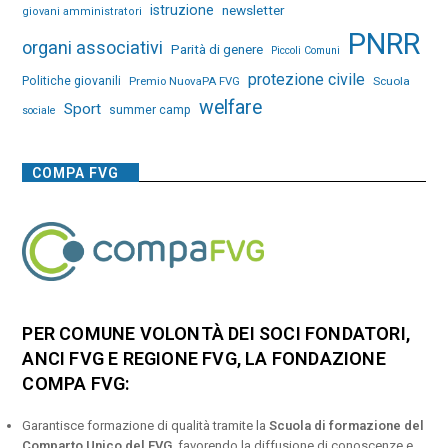
istruzione
newsletter
giovani amministratori
PNRR
organi associativi
Parità di genere
Piccoli Comuni
protezione civile
Politiche giovanili
Premio NuovaPA FVG
Scuola
welfare
Sport
summer camp
sociale
COMPA FVG
PER COMUNE VOLONTÀ DEI SOCI FONDATORI,
ANCI FVG E REGIONE FVG, LA FONDAZIONE
COMPA FVG:
Garantisce formazione di qualità tramite la
Scuola di formazione del
Comparto Unico del FVG
, favorendo la diffusione di conoscenze e