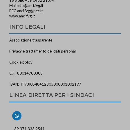
Telefono +39 0432 21374
Mail
info@anci.fvg.it
PEC
anci.fvg@pec.it
www.anci.fvg.it
INFO LEGALI
Associazione trasparente
Privacy e trattamento dei dati personali
Cookie policy
C.F.: 80014700308
IBAN: IT93I0548412305000001002197
LINEA DIRETTA PER I SINDACI
+39 371 333 9541