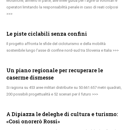
Modifiche, almeno in parte, alle linee guida per l’agire di volontari e
operatori limitando la responsabilità penale in caso di reati colposi
Le piste ciclabili senza confini
Il progetto affronta le sfide del cicloturismo e della mobilità
sostenibile lungo l’asse di confine nord-sud tra Slovenia e Italia
Un piano regionale per recuperare le
caserme dismesse
Si ragiona su 453 aree militari distribuite su 50.661.657 metri quadrati,
200 possibili progettualità e 52 scenari per il futuro
A Dipiazza le deleghe di cultura e turismo:
«Così onorerò Rossi»