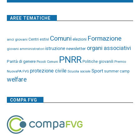
AREE TEMATICHE
Comuni
Formazione
elezioni
anci giovani
Centri estivi
organi associativi
istruzione
newsletter
giovani amministratori
PNRR
Parità di genere
Politiche giovanili
Premio
Piccoli Comuni
protezione civile
Sport
NuovaPA FVG
Scuola
summer camp
sociale
welfare
COMPA FVG