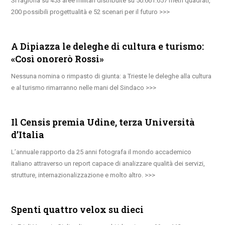
Si ragiona su 453 aree militari distribuite su 50.661.657 metri quadrati,
200 possibili progettualità e 52 scenari per il futuro
A Dipiazza le deleghe di cultura e turismo:
«Così onorerò Rossi»
Nessuna nomina o rimpasto di giunta: a Trieste le deleghe alla cultura
e al turismo rimarranno nelle mani del Sindaco
Il Censis premia Udine, terza Università
d’Italia
L’annuale rapporto da 25 anni fotografa il mondo accademico
italiano attraverso un report capace di analizzare qualità dei servizi,
strutture, internazionalizzazione e molto altro.
Spenti quattro velox su dieci