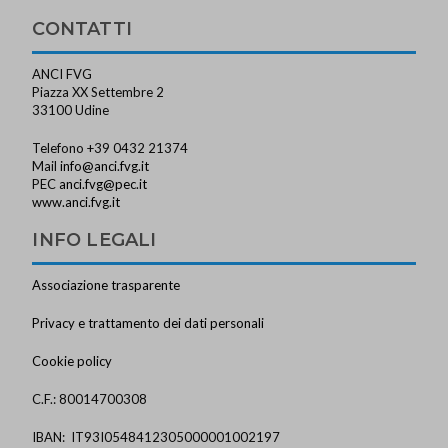
CONTATTI
ANCI FVG
Piazza XX Settembre 2
33100 Udine
Telefono +39 0432 21374
Mail
info@anci.fvg.it
PEC
anci.fvg@pec.it
www.anci.fvg.it
INFO LEGALI
Associazione trasparente
Privacy e trattamento dei dati personali
Cookie policy
C.F.: 80014700308
IBAN: IT93I0548412305000001002197