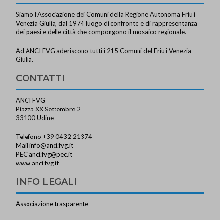
Siamo l’Associazione dei Comuni della Regione Autonoma Friuli
Venezia Giulia, dal 1974 luogo di confronto e di rappresentanza
dei paesi e delle città che compongono il mosaico regionale.
Ad ANCI FVG aderiscono tutti i 215 Comuni del Friuli Venezia
Giulia.
CONTATTI
ANCI FVG
Piazza XX Settembre 2
33100 Udine
Telefono +39 0432 21374
Mail
info@anci.fvg.it
PEC
anci.fvg@pec.it
www.anci.fvg.it
INFO LEGALI
Associazione trasparente