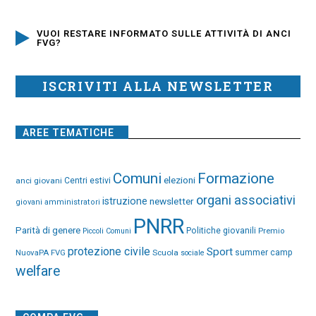
VUOI RESTARE INFORMATO SULLE ATTIVITÀ DI ANCI
FVG?
ISCRIVITI ALLA NEWSLETTER
AREE TEMATICHE
Comuni
Formazione
elezioni
anci giovani
Centri estivi
organi associativi
istruzione
newsletter
giovani amministratori
PNRR
Parità di genere
Politiche giovanili
Premio
Piccoli Comuni
protezione civile
Sport
NuovaPA FVG
Scuola
summer camp
sociale
welfare