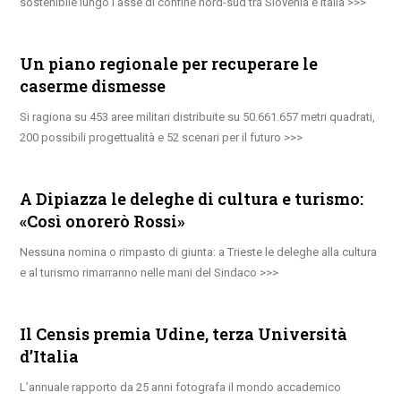
sostenibile lungo l’asse di confine nord-sud tra Slovenia e Italia
Un piano regionale per recuperare le
caserme dismesse
Si ragiona su 453 aree militari distribuite su 50.661.657 metri quadrati,
200 possibili progettualità e 52 scenari per il futuro
A Dipiazza le deleghe di cultura e turismo:
«Così onorerò Rossi»
Nessuna nomina o rimpasto di giunta: a Trieste le deleghe alla cultura
e al turismo rimarranno nelle mani del Sindaco
Il Censis premia Udine, terza Università
d’Italia
L’annuale rapporto da 25 anni fotografa il mondo accademico