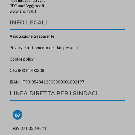
Mail
info@anci.fvg.it
PEC
anci.fvg@pec.it
www.anci.fvg.it
INFO LEGALI
Associazione trasparente
Privacy e trattamento dei dati personali
Cookie policy
C.F.: 80014700308
IBAN: IT93I0548412305000001002197
LINEA DIRETTA PER I SINDACI
+39 371 333 9541