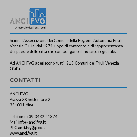
Siamo l’Associazione dei Comuni della Regione Autonoma Friuli
Venezia Giulia, dal 1974 luogo di confronto e di rappresentanza
dei paesi e delle città che compongono il mosaico regionale.
Ad ANCI FVG aderiscono tutti i 215 Comuni del Friuli Venezia
Giulia.
CONTATTI
ANCI FVG
Piazza XX Settembre 2
33100 Udine
Telefono +39 0432 21374
Mail
info@anci.fvg.it
PEC
anci.fvg@pec.it
www.anci.fvg.it