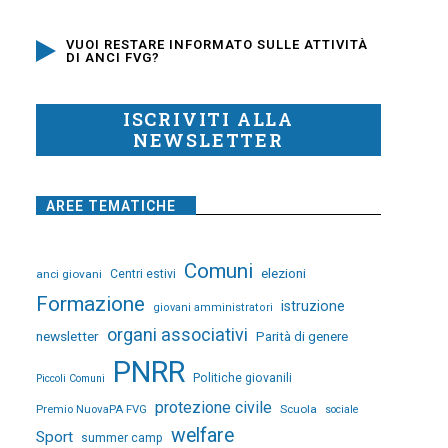
VUOI RESTARE INFORMATO SULLE ATTIVITÀ
DI ANCI FVG?
ISCRIVITI ALLA
NEWSLETTER
AREE TEMATICHE
Comuni
elezioni
anci giovani
Centri estivi
Formazione
istruzione
giovani amministratori
organi associativi
newsletter
Parità di genere
PNRR
Politiche giovanili
Piccoli Comuni
protezione civile
Premio NuovaPA FVG
Scuola
sociale
welfare
Sport
summer camp