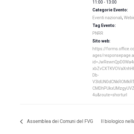
11:00 - 13:00
Categorie Evento:
Eventi nazionali
,
Webi
Tag Evento:
PNRR
Sito web:
https://forms.office.
ages/responsepage.a
id=JwRewnQpD0Wa4
xbZvCXTKVOVaXnhH
Db-
V3ldUN0dCNkROMkR
CMDhPUkxUMzgyUVZ
4u&route=shorturl
Assemblea dei Comuni del FVG
Il biologico nel