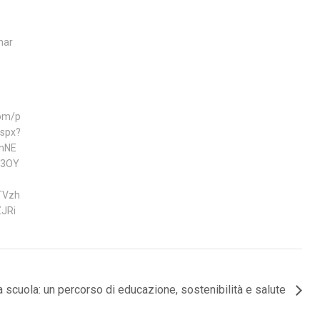
nar
com/p
spx?
nNE
l3OY
TVzh
JRi
la scuola: un percorso di educazione, sostenibilità e salute