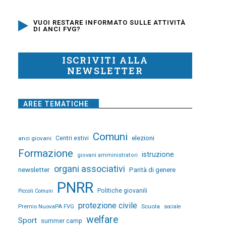
VUOI RESTARE INFORMATO SULLE ATTIVITÀ
DI ANCI FVG?
ISCRIVITI ALLA
NEWSLETTER
AREE TEMATICHE
Comuni
elezioni
anci giovani
Centri estivi
Formazione
istruzione
giovani amministratori
organi associativi
newsletter
Parità di genere
PNRR
Politiche giovanili
Piccoli Comuni
protezione civile
Premio NuovaPA FVG
Scuola
sociale
welfare
Sport
summer camp