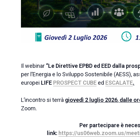
Il webinar
“Le Direttive EPBD ed EED dalla prospe
per l’Energia e lo Sviluppo Sostenibile (AESS), a
europei
LIFE
PROSPECT CUBE
ed
ESCALATE
.
L’incontro si terrà
giovedì 2 luglio 2026
,
dalle or
Zoom.
Per partecipare è neces
link:
https://us06web.zoom.us/mee