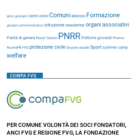
Comuni
Formazione
elezioni
anci giovani
Centri estivi
organi associativi
istruzione
newsletter
giovani amministratori
PNRR
Parità di genere
Politiche giovanili
Premio
Piccoli Comuni
protezione civile
Sport
NuovaPA FVG
Scuola
summer camp
sociale
welfare
COMPA FVG
PER COMUNE VOLONTÀ DEI SOCI FONDATORI,
ANCI FVG E REGIONE FVG, LA FONDAZIONE