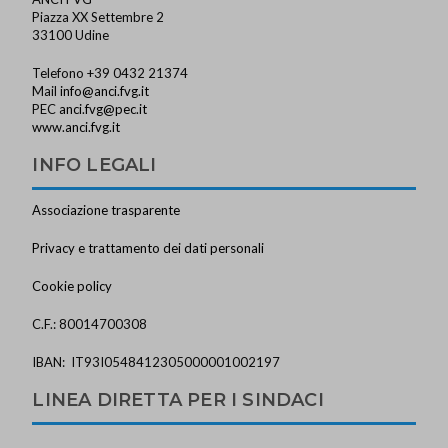
Piazza XX Settembre 2
33100 Udine
Telefono +39 0432 21374
Mail
info@anci.fvg.it
PEC
anci.fvg@pec.it
www.anci.fvg.it
INFO LEGALI
Associazione trasparente
Privacy e trattamento dei dati personali
Cookie policy
C.F.: 80014700308
IBAN: IT93I0548412305000001002197
LINEA DIRETTA PER I SINDACI