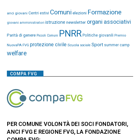
Comuni
Formazione
elezioni
anci giovani
Centri estivi
organi associativi
istruzione
newsletter
giovani amministratori
PNRR
Parità di genere
Politiche giovanili
Premio
Piccoli Comuni
protezione civile
Sport
NuovaPA FVG
Scuola
summer camp
sociale
welfare
COMPA FVG
PER COMUNE VOLONTÀ DEI SOCI FONDATORI,
ANCI FVG E REGIONE FVG, LA FONDAZIONE
COMPA FVG: