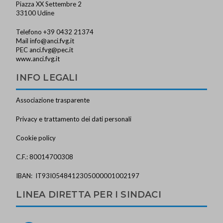
Piazza XX Settembre 2
33100 Udine
Telefono +39 0432 21374
Mail
info@anci.fvg.it
PEC
anci.fvg@pec.it
www.anci.fvg.it
INFO LEGALI
Associazione trasparente
Privacy e trattamento dei dati personali
Cookie policy
C.F.: 80014700308
IBAN: IT93I0548412305000001002197
LINEA DIRETTA PER I SINDACI