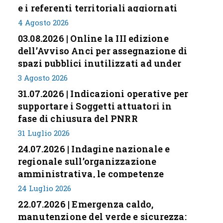
e i referenti territoriali aggiornati
4 Agosto 2026
03.08.2026 | Online la III edizione
dell’Avviso Anci per assegnazione di
spazi pubblici inutilizzati ad under
35
3 Agosto 2026
31.07.2026 | Indicazioni operative per
supportare i Soggetti attuatori in
fase di chiusura del PNRR
31 Luglio 2026
24.07.2026 | Indagine nazionale e
regionale sull’organizzazione
amministrativa, le competenze
professionali e i modelli di gestione
24 Luglio 2026
nei piccoli Comuni italiani
22.07.2026 | Emergenza caldo,
manutenzione del verde e sicurezza: