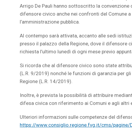
Arrigo De Pauli hanno sottoscritto la convenzione c
difensore civico anche nei confronti del Comune a t
l’amministrazione pubblica.
Al contempo sarà attivata, accanto alle sedi istituz
presso il palazzo della Regione, dove il difensore 
richiesta l’ultimo lunedì di ogni mese previo appu
Si ricorda che al difensore civico sono state attribuit
(L.R. 9/2019) nonché le funzioni di garanzia per gli 
Regione (L.R. 14/2019).
Inoltre, è prevista la possibilità di attribuire medi
difesa civica con riferimento ai Comuni e agli altri en
Ulteriori informazioni sulle competenze del difenso
https://www.consiglio.regione.fvg.it/cms/pagine/