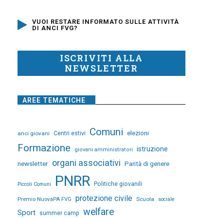
VUOI RESTARE INFORMATO SULLE ATTIVITÀ
DI ANCI FVG?
ISCRIVITI ALLA
NEWSLETTER
AREE TEMATICHE
Comuni
elezioni
anci giovani
Centri estivi
Formazione
istruzione
giovani amministratori
organi associativi
newsletter
Parità di genere
PNRR
Politiche giovanili
Piccoli Comuni
protezione civile
Premio NuovaPA FVG
Scuola
sociale
welfare
Sport
summer camp