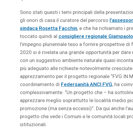
Sono stati questi i temi principali della presentaz
gli onori di casa il curatore del percorso
l’assesso
sindaca Rosetta Facchin
, e che ha richiamato i pr
toccato quindi al
consigliere regionale Giampaolo
l’impegno pluriennale teso a fornire prospettive di
2020 si è rivelata una grande opportunità per dare
con un suggestivo ambiente naturale quasi incontam
più adeguato alle richieste notevolmente cresciute
apprezzamento per il progetto regionale “FVG IN M
coordinamento di
Federsanità ANCI FVG
, ha coin
complessivamente. “Un progetto che – ha sottoline
apprezzare meglio soprattutto le località medio p
promozione (ma senza eccessi)”. Da qui anche l’au
progetto che vede i Comuni e le comunità locali prot
istituzionali.