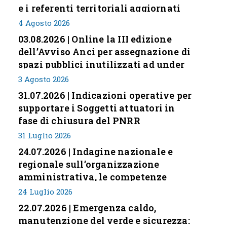
e i referenti territoriali aggiornati
4 Agosto 2026
03.08.2026 | Online la III edizione
dell’Avviso Anci per assegnazione di
spazi pubblici inutilizzati ad under
35
3 Agosto 2026
31.07.2026 | Indicazioni operative per
supportare i Soggetti attuatori in
fase di chiusura del PNRR
31 Luglio 2026
24.07.2026 | Indagine nazionale e
regionale sull’organizzazione
amministrativa, le competenze
professionali e i modelli di gestione
24 Luglio 2026
nei piccoli Comuni italiani
22.07.2026 | Emergenza caldo,
manutenzione del verde e sicurezza: