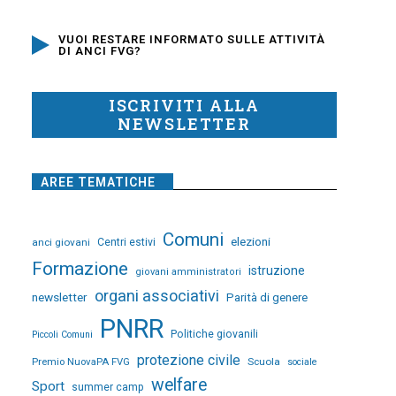
VUOI RESTARE INFORMATO SULLE ATTIVITÀ
DI ANCI FVG?
ISCRIVITI ALLA
NEWSLETTER
AREE TEMATICHE
Comuni
elezioni
anci giovani
Centri estivi
Formazione
istruzione
giovani amministratori
organi associativi
newsletter
Parità di genere
PNRR
Politiche giovanili
Piccoli Comuni
protezione civile
Premio NuovaPA FVG
Scuola
sociale
welfare
Sport
summer camp