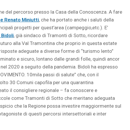
ione del percorso presso la Casa della Conoscenza. A fare
re Renato Miniutti
, che ha portato anche i saluti della
incipali progetti per quest’area (campeggio,etc.). E’
 Bidoli
, già sindaco di Tramonti di Sotto, ricordare
 futuro alla Val Tramontina che proprio in questa estate
 risposte adeguate a diverse forme di “turismo lento”
inato e sicuro, lontano dalle grandi folle, quindi ancor
 nel 2020 a seguito della pandemia. Bidoli ha espresso
OVIMENTO. 10mila passi di salute” che, con il
volto 30 Comuni capofila per una quarantina
ato il consigliere regionale – fa conoscere e
iccole come Tramonti di Sotto che meritano adeguata
spicio che la Regione possa investire maggiormente sul
agoniste di questi percorsi intersettoriali e inter