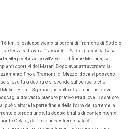
 16 km. si sviluppa vicino ai borghi di Tramonti di Sotto e
di partenza si trova a Tramonti di Sotto, presso la Casa
ta alla pineta vicino all’alveo del fiume Meduna, si
mpianti sportivi del Matan. Dopo aver attraversato la
errazzamento fino a Tramonti di Mezzo, dove si possono
ese si svolta a destra e si scende sul sentiero che
l Mulino Bidoli. Si prosegue sulla strada per un breve
 boscaglia del vasto pianoro prativo Pradileva. Il sentiero
 può visitare la parte finale della forra del torrente, a
rrente e si raggiunge, la doppia briglia di contenimento
monte Celant, da dove un sentiero risale il
 si può visitare una casa tipica. Un sentiero scende