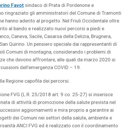
orino Favot
sindaco di Prata di Pordenone e
o ringraziato gli amministratori del Comune di Tramonti
che hanno aderito al progetto. Nel Friuli Occidentale oltre
ito al bando e realizzato nuovi percorsi a piedi e
anco, Caneva, Sacile, Casarsa della Delizia, Brugnera,
an Quirino. Un pensiero speciale dai rappresentanti di
oli Comuni di montagna, considerando i problemi di
ze che devono affrontare, alle quali da marzo 2020 si
ipercussioni dell’emergenza COVID – 19.
lla Regione capofila dei percorsi.
ione FVG (L.R. 25/2018 art. 9 co. 25-27) si inserisce
ta di attività di promozione della salute prevista nel
ccessivi aggiornamenti e mira proprio a garantire ai
getti dei Comuni nei settori della salute, ambiente e
Federsanità ANCI FVG ed è realizzato con il coordinamento