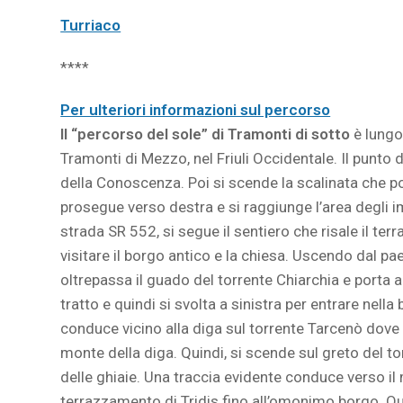
Turriaco
****
Per ulteriori informazioni sul percorso
Il “percorso del sole” di Tramonti di sotto
è lungo
Tramonti di Mezzo, nel Friuli Occidentale. Il punto 
della Conoscenza. Poi si scende la scalinata che por
prosegue verso destra e si raggiunge l’area degli i
strada SR 552, si segue il sentiero che risale il t
visitare il borgo antico e la chiesa. Uscendo dal pa
oltrepassa il guado del torrente Chiarchia e porta a
tratto e quindi si svolta a sinistra per entrare nella
conduce vicino alla diga sul torrente Tarcenò dove si
monte della diga. Quindi, si scende sul greto del to
delle ghiaie. Una traccia evidente conduce verso il 
terrazzamento di Tridis fino all’omonimo borgo. Qui