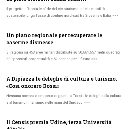
Il progetto affronta le sfide del cicloturismo e della mobilità
sostenibile lungo l’asse di confine nord-sud tra Slovenia e Italia
Un piano regionale per recuperare le
caserme dismesse
Si ragiona su 453 aree militari distribuite su 50.661.657 metri quadrati,
200 possibili progettualità e 52 scenari per il futuro
A Dipiazza le deleghe di cultura e turismo:
«Così onorerò Rossi»
Nessuna nomina o rimpasto di giunta: a Trieste le deleghe alla cultura
e al turismo rimarranno nelle mani del Sindaco
Il Censis premia Udine, terza Università