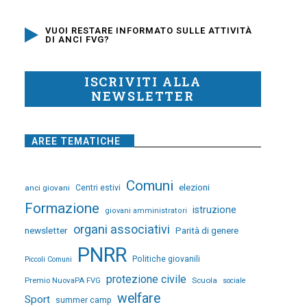
VUOI RESTARE INFORMATO SULLE ATTIVITÀ
DI ANCI FVG?
ISCRIVITI ALLA
NEWSLETTER
AREE TEMATICHE
Comuni
elezioni
anci giovani
Centri estivi
Formazione
istruzione
giovani amministratori
organi associativi
newsletter
Parità di genere
PNRR
Politiche giovanili
Piccoli Comuni
protezione civile
Premio NuovaPA FVG
Scuola
sociale
welfare
Sport
summer camp