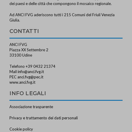
dei paesi e delle città che compongono il mosaico regionale.
Ad ANCI FVG aderiscono tutti i 215 Comuni del Friuli Venezia
Giulia.
CONTATTI
ANCI FVG
Piazza XX Settembre 2
33100 Udine
Telefono +39 0432 21374
Mail
info@anci.fvg.it
PEC
anci.fvg@pec.it
www.anci.fvg.it
INFO LEGALI
Associazione trasparente
Privacy e trattamento dei dati personali
Cookie policy