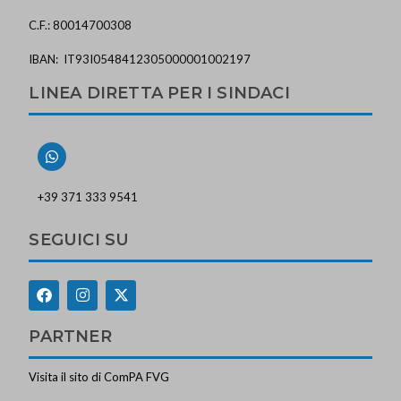
C.F.: 80014700308
IBAN: IT93I0548412305000001002197
LINEA DIRETTA PER I SINDACI
+39 371 333 9541
SEGUICI SU
PARTNER
Visita il sito di ComPA FVG