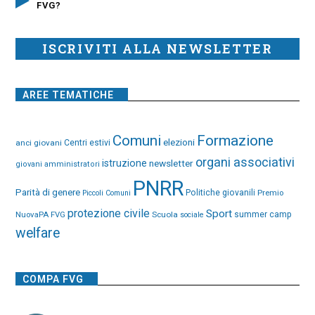
FVG?
ISCRIVITI ALLA NEWSLETTER
AREE TEMATICHE
Comuni
Formazione
elezioni
anci giovani
Centri estivi
organi associativi
istruzione
newsletter
giovani amministratori
PNRR
Parità di genere
Politiche giovanili
Premio
Piccoli Comuni
protezione civile
Sport
NuovaPA FVG
Scuola
summer camp
sociale
welfare
COMPA FVG