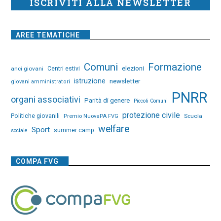
ISCRIVITI ALLA NEWSLETTER
AREE TEMATICHE
Comuni
Formazione
elezioni
anci giovani
Centri estivi
istruzione
newsletter
giovani amministratori
PNRR
organi associativi
Parità di genere
Piccoli Comuni
protezione civile
Politiche giovanili
Premio NuovaPA FVG
Scuola
welfare
Sport
summer camp
sociale
COMPA FVG