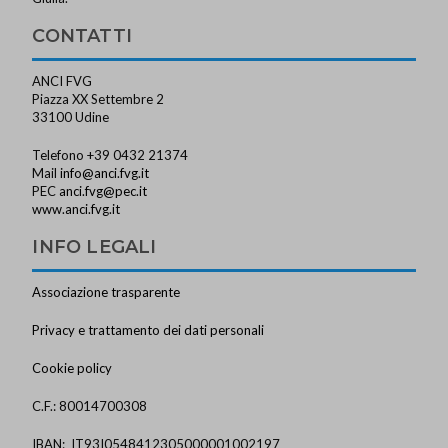
CONTATTI
ANCI FVG
Piazza XX Settembre 2
33100 Udine
Telefono +39 0432 21374
Mail
info@anci.fvg.it
PEC
anci.fvg@pec.it
www.anci.fvg.it
INFO LEGALI
Associazione trasparente
Privacy e trattamento dei dati personali
Cookie policy
C.F.: 80014700308
IBAN: IT93I0548412305000001002197