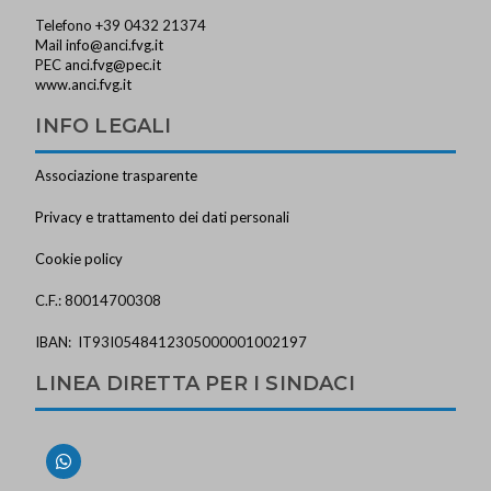
Telefono +39 0432 21374
Mail
info@anci.fvg.it
PEC
anci.fvg@pec.it
www.anci.fvg.it
INFO LEGALI
Associazione trasparente
Privacy e trattamento dei dati personali
Cookie policy
C.F.: 80014700308
IBAN: IT93I0548412305000001002197
LINEA DIRETTA PER I SINDACI