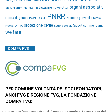
anci giovani
Centri estivi
organi associativi
istruzione
newsletter
giovani amministratori
PNRR
Parità di genere
Politiche giovanili
Premio
Piccoli Comuni
protezione civile
Sport
NuovaPA FVG
Scuola
summer camp
sociale
welfare
COMPA FVG
PER COMUNE VOLONTÀ DEI SOCI FONDATORI,
ANCI FVG E REGIONE FVG, LA FONDAZIONE
COMPA FVG:
Garantisce formazione di qualità tramite la
Scuola di formazione del