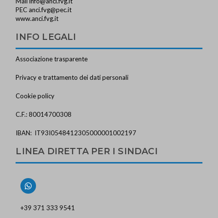
Mail
info@anci.fvg.it
PEC
anci.fvg@pec.it
www.anci.fvg.it
INFO LEGALI
Associazione trasparente
Privacy e trattamento dei dati personali
Cookie policy
C.F.: 80014700308
IBAN: IT93I0548412305000001002197
LINEA DIRETTA PER I SINDACI
+39 371 333 9541