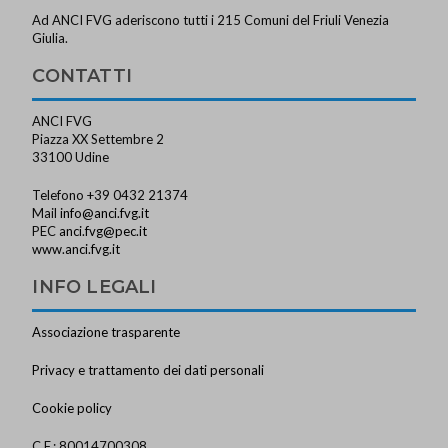
Ad ANCI FVG aderiscono tutti i 215 Comuni del Friuli Venezia
Giulia.
CONTATTI
ANCI FVG
Piazza XX Settembre 2
33100 Udine
Telefono +39 0432 21374
Mail
info@anci.fvg.it
PEC
anci.fvg@pec.it
www.anci.fvg.it
INFO LEGALI
Associazione trasparente
Privacy e trattamento dei dati personali
Cookie policy
C.F.: 80014700308