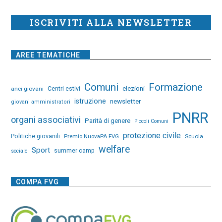
ISCRIVITI ALLA NEWSLETTER
AREE TEMATICHE
Comuni
Formazione
elezioni
anci giovani
Centri estivi
istruzione
newsletter
giovani amministratori
PNRR
organi associativi
Parità di genere
Piccoli Comuni
protezione civile
Politiche giovanili
Premio NuovaPA FVG
Scuola
welfare
Sport
summer camp
sociale
COMPA FVG