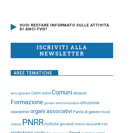
VUOI RESTARE INFORMATO SULLE ATTIVITÀ
DI ANCI FVG?
ISCRIVITI ALLA
NEWSLETTER
AREE TEMATICHE
Comuni
elezioni
anci giovani
Centri estivi
Formazione
istruzione
giovani amministratori
organi associativi
newsletter
Parità di genere
Piccoli
PNRR
Politiche giovanili
Premio NuovaPA FVG
Comuni
protezione civile