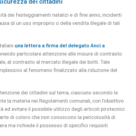
sicurezza dei cittadini
ità dei festeggiamenti natalizi e di fine anno, incidenti
causa di un uso improprio o della vendita illegale di tali
taliani
una lettera a firma del delegato Anci a
ponendo particolare attenzione alle misure di contrasto
ale, al contrasto al mercato illegale dei botti. Tale
omplessivo al fenomeno finalizzato alla riduzione del
ttenzione dei cittadini sul tema, ciascuno secondo la
te la materia nei Regolamenti comunali, con l’obiettivo
à ed evitare il possibile utilizzo degli articoli pirotecnici
parte di coloro che non conoscono la pericolosità di
bera ma richiede il possesso di specifici requisiti.