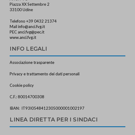
Piazza XX Settembre 2
33100 Udine
Telefono +39 0432 21374
Mail
info@anci.fvg.it
PEC
anci.fvg@pec.it
www.anci.fvg.it
INFO LEGALI
Associazione trasparente
Privacy e trattamento dei dati personali
Cookie policy
C.F.: 80014700308
IBAN: IT93I0548412305000001002197
LINEA DIRETTA PER I SINDACI