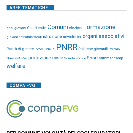
AREE TEMATICHE
Comuni
Formazione
elezioni
anci giovani
Centri estivi
organi associativi
istruzione
newsletter
giovani amministratori
PNRR
Parità di genere
Politiche giovanili
Premio
Piccoli Comuni
protezione civile
Sport
NuovaPA FVG
Scuola
summer camp
sociale
welfare
COMPA FVG