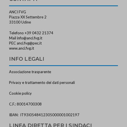
ANCI FVG
Piazza XX Settembre 2
33100 Udine
Telefono +39 0432 21374
Mail
info@anci.fvg.it
PEC
anci.fvg@pec.it
www.anci.fvg.it
INFO LEGALI
Associazione trasparente
Privacy e trattamento dei dati personali
Cookie policy
C.F.: 80014700308
IBAN: IT93I0548412305000001002197
LINEA DIRETTA PER I SINDACI