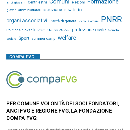
Comuni
Formazione
elezioni
anci giovani
Centri estivi
istruzione
newsletter
giovani amministratori
PNRR
organi associativi
Parità di genere
Piccoli Comuni
protezione civile
Politiche giovanili
Premio NuovaPA FVG
Scuola
welfare
Sport
summer camp
sociale
COMPA FVG
PER COMUNE VOLONTÀ DEI SOCI FONDATORI,
ANCI FVG E REGIONE FVG, LA FONDAZIONE
COMPA FVG: