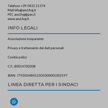
Telefono +39 0432 21374
Mail
info@anci.fvg.it
PEC
anci.fvg@pec.it
www.anci.fvg.it
INFO LEGALI
Associazione trasparente
Privacy e trattamento dei dati personali
Cookie policy
C.F.: 80014700308
IBAN: IT93I0548412305000001002197
LINEA DIRETTA PER I SINDACI