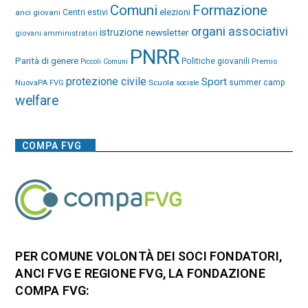
Comuni
Formazione
elezioni
anci giovani
Centri estivi
organi associativi
istruzione
newsletter
giovani amministratori
PNRR
Parità di genere
Politiche giovanili
Premio
Piccoli Comuni
protezione civile
Sport
NuovaPA FVG
Scuola
summer camp
sociale
welfare
COMPA FVG
PER COMUNE VOLONTÀ DEI SOCI FONDATORI,
ANCI FVG E REGIONE FVG, LA FONDAZIONE
COMPA FVG: