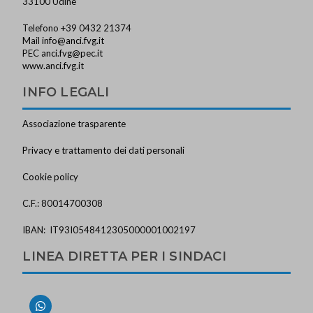
33100 Udine
Telefono +39 0432 21374
Mail
info@anci.fvg.it
PEC
anci.fvg@pec.it
www.anci.fvg.it
INFO LEGALI
Associazione trasparente
Privacy e trattamento dei dati personali
Cookie policy
C.F.: 80014700308
IBAN: IT93I0548412305000001002197
LINEA DIRETTA PER I SINDACI