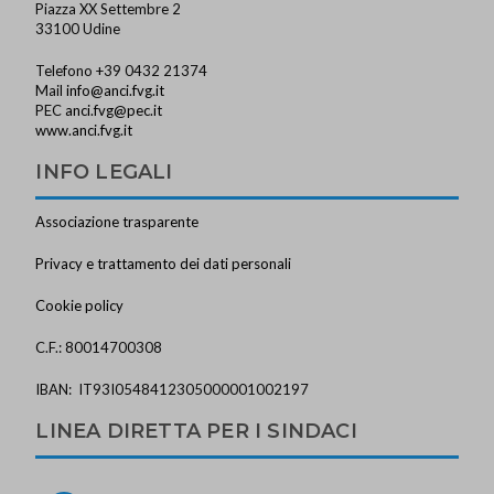
Piazza XX Settembre 2
33100 Udine
Telefono +39 0432 21374
Mail
info@anci.fvg.it
PEC
anci.fvg@pec.it
www.anci.fvg.it
INFO LEGALI
Associazione trasparente
Privacy e trattamento dei dati personali
Cookie policy
C.F.: 80014700308
IBAN: IT93I0548412305000001002197
LINEA DIRETTA PER I SINDACI