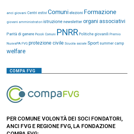
Comuni
Formazione
elezioni
anci giovani
Centri estivi
organi associativi
istruzione
newsletter
giovani amministratori
PNRR
Parità di genere
Politiche giovanili
Premio
Piccoli Comuni
protezione civile
Sport
NuovaPA FVG
Scuola
summer camp
sociale
welfare
COMPA FVG
PER COMUNE VOLONTÀ DEI SOCI FONDATORI,
ANCI FVG E REGIONE FVG, LA FONDAZIONE
COMPA FVG: